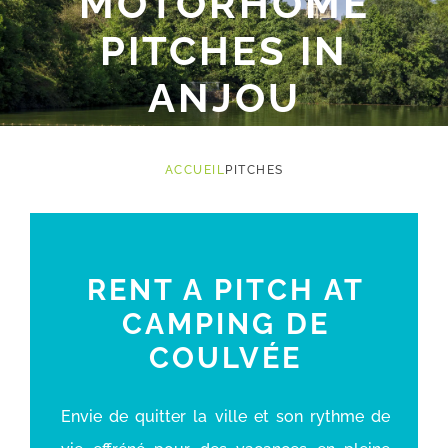
MOTORHOME
PITCHES IN
ANJOU
ACCUEIL
PITCHES
RENT A PITCH AT
CAMPING DE
COULVÉE
Envie de quitter la ville et son rythme de