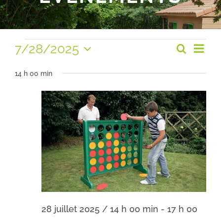
Évènements
Na
7/28/2025
Recherc
Rech
Jour
Sélectionnez
de
for
et
une
14 h 00 min
vu
date.
28
navig
Év
de
juillet
vues
2025
Évèn
28 juillet 2025 / 14 h 00 min
-
17 h 00